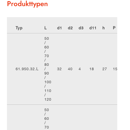
Produkttypen
Typ
L
d1
d2
d3
d11
h
P
d
50
/
60
/
70
/
80
61.950.32.L
/
32
40
4
18
27
15
3
90
/
100
/
110
/
120
50
/
60
/
70