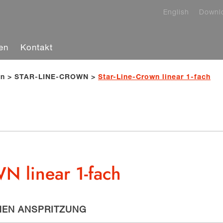
English
Downl
en
Kontakt
en
STAR-LINE-CROWN
Star-Line-Crown linear 1-fach
 linear 1-fach
HEN ANSPRITZUNG